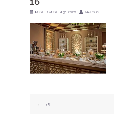
16
POSTED
AUGUST 31, 2020
ARAMOS
Post
⟵
16